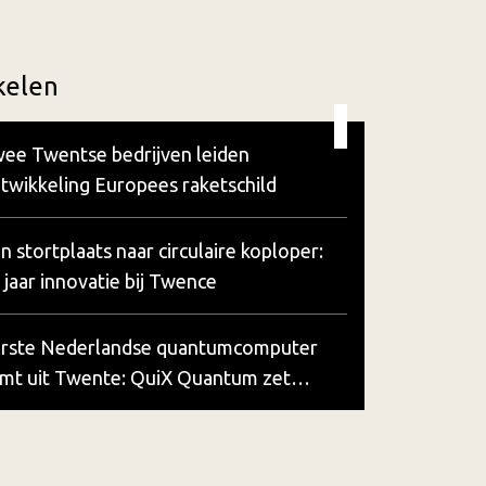
kelen
ee Twentse bedrijven leiden
twikkeling Europees raketschild
n stortplaats naar circulaire koploper:
 jaar innovatie bij Twence
rste Nederlandse quantumcomputer
mt uit Twente: QuiX Quantum zet
reldwijde stap vooruit