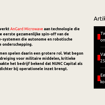
Arti
 werkt
AnGard Microwave
aan technologie die
Tw
e eerste gezamenlijke spin-off van de
e-systemen die autonome en robotische
on
ke onderschepping.
men spelen daarin een grotere rol. Wat begon
Va
dreiging voor militaire middelen, kritieke
25
akte het bedrijf bekend dat NUNC Capital als
dichter bij operationele inzet brengt.
Ee
ko
we