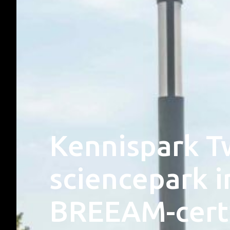
Kennispark T
sciencepark 
BREEAM-certi