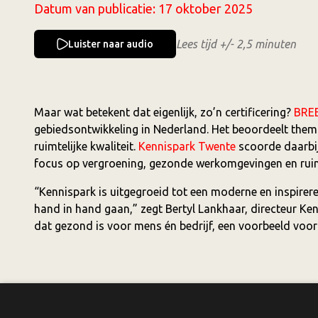
Datum van publicatie:
17 oktober 2025
Lees tijd +/- 2,5 minuten
Luister naar audio
Maar wat betekent dat eigenlijk, zo’n certificering?
BRE
gebiedsontwikkeling in Nederland. Het beoordeelt thema’
ruimtelijke kwaliteit.
Kennispark Twente
scoorde daarbij
focus op vergroening, gezonde werkomgevingen en rui
“Kennispark is uitgegroeid tot een moderne en inspire
hand in hand gaan,” zegt Bertyl Lankhaar, directeur K
dat gezond is voor mens én bedrijf, een voorbeeld voor
Wat dit betekent voor Twente