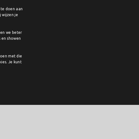
e te doen aan
DUTCH
 wijzen je
ENGLISH
pen we beter
s en showen
doen met die
ies. Je kunt