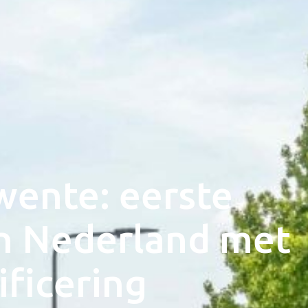
wente: eerste
in Nederland met
ficering