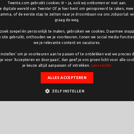
Twente.com gebruikt cookies 🍪 – ja, ook wij ontkomen er niet aan.
 digitale wereld van Twente! Of je hier bent om geïnspireerd te raken, me
 dan een erkenning voor één gebied — het laat
amma, of de eerste stap te zetten naar je droombaan via ons Jobportal: wij
roeit. Hier werken overheid, onderwijs en
graag de weg.
 in de laboratoria en bedrijven, maar ook in de
oek soepel én persoonlijk te maken, gebruiken we cookies. Daarmee snap
e site gebruikt, onthouden we je voorkeuren, tonen we social media-functie
we je relevante content en vacatures.
stbestendige gebiedsontwikkeling, waar
 Voor talenten betekent dit: werken en leren in een
lf instellen’ om je voorkeuren aan te passen of te ontdekken wat we precies 
oor je werkt. En voor bedrijven: een vestigingsplek
 je voor ‘Accepteren en doorgaan’, dan geef je ons groen licht voor alle cook
je keuze altijd aanpassen of intrekken.
Lees verder
oekomst.
stitutenweg, de komst van de Techbank (de
ALLES ACCEPTEREN
 kiezen voor Kennispark, groeit het gebied verder
ZELF INSTELLEN
mheid samenkomen.
or de
Regio Deal Twente
, waarmee al eerder
tudententeams, sport- en spelfaciliteiten, en de