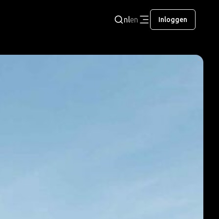
nl
en
Inloggen