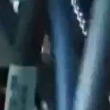
WONEN
ARTIKELEN
CREATIEVE BROEDPLAATSEN
INSCHRIJVEN NIEUWBRIEF
EUOFFICE
HUNKERTUKKER