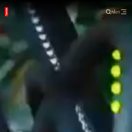
nl
en
Inloggen
BEDRIJVENPORTAL
JOBPORTAL
WERKEN EN LEREN
TECHNOLOGISCHE REGIO
EVENEMENTEN
VRIJE TIJD