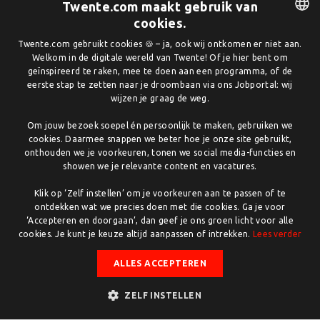
Twente.com maakt gebruik van
cookies.
DUTCH
Twente.com gebruikt cookies 🍪 – ja, ook wij ontkomen er niet aan.
Welkom in de digitale wereld van Twente! Of je hier bent om
ENGLISH
geïnspireerd te raken, mee te doen aan een programma, of de
eerste stap te zetten naar je droombaan via ons Jobportal: wij
wijzen je graag de weg.
Om jouw bezoek soepel én persoonlijk te maken, gebruiken we
cookies. Daarmee snappen we beter hoe je onze site gebruikt,
onthouden we je voorkeuren, tonen we social media-functies en
showen we je relevante content en vacatures.
Klik op ‘Zelf instellen’ om je voorkeuren aan te passen of te
ontdekken wat we precies doen met die cookies. Ga je voor
‘Accepteren en doorgaan’, dan geef je ons groen licht voor alle
cookies. Je kunt je keuze altijd aanpassen of intrekken.
Lees verder
ALLES ACCEPTEREN
ZELF INSTELLEN