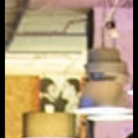
WONEN
ARTIKELEN
CREATIEVE BROEDPLAATSEN
INSCHRIJVEN NIEUWBRIEF
EUOFFICE
HUNKERTUKKER