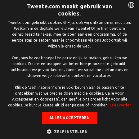
voorzieningen in de regio sluit onvoldoende aan bij de
Twente.com maakt gebruik van
vraag van juist díe doelgroep die noodzakelijk is om de
cookies.
doelstelling van Twente als innovatieve, technisch
DUTCH
Twente.com gebruikt cookies 🍪 – ja, ook wij ontkomen er niet aan.
vooraanstaande regio te bereiken. De aanwezigheid van
Welkom in de digitale wereld van Twente! Of je hier bent om
creatieve broedplaatsen trekt de creatieve klasse en
ENGLISH
geïnspireerd te raken, mee te doen aan een programma, of de
creatieve industrie aan en dit leidt tot banengroei in de
eerste stap te zetten naar je droombaan via ons Jobportal: wij
wijzen je graag de weg.
regio.
Om jouw bezoek soepel én persoonlijk te maken, gebruiken we
De regeling
cookies. Daarmee snappen we beter hoe je onze site gebruikt,
Creatieven die in één van de veertien Twentse gemeenten
onthouden we je voorkeuren, tonen we social media-functies en
een creatieve broedplaats willen versterken of concrete
showen we je relevante content en vacatures.
plannen hebben voor de opstart van een broedplaats,
Klik op ‘Zelf instellen’ om je voorkeuren aan te passen of te
kunnen vanaf 1 september 2020 een aanvraag indienen
ontdekken wat we precies doen met die cookies. Ga je voor
voor een financiële bijdrage, netwerkondersteuning en
‘Accepteren en doorgaan’, dan geef je ons groen licht voor alle
coaching.
cookies. Je kunt je keuze altijd aanpassen of intrekken.
Lees verder
Binnen de regeling kunnen drie soorten broedplaatsen in
ALLES ACCEPTEREN
aanmerking komen:
ZELF INSTELLEN
Woonkamers
: programmabijdragen voor bijvoorbeeld