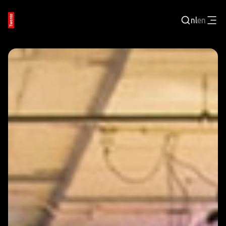
nl
en
Inloggen
BEDRIJVENPORTAL
JOBPORTAL
WERKEN EN LEREN
TECHNOLOGISCHE REGIO
EVENEMENTEN
VRIJE TIJD