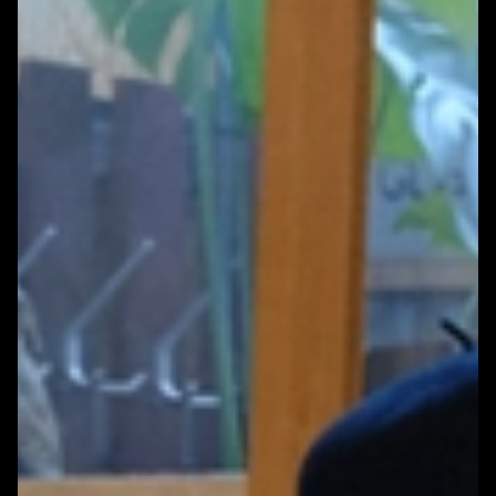
WONEN
ARTIKELEN
CREATIEVE BROEDPLAATSEN
INSCHRIJVEN NIEUWBRIEF
EUOFFICE
HUNKERTUKKER