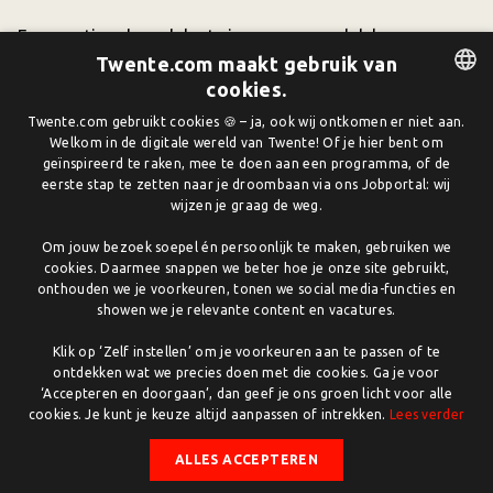
Een creatieve broedplaats is een verzamelplek waar
talentvolle creatieven, ondernemers, kunstenaars,
Twente.com maakt gebruik van
cookies.
gamers en muzikanten samenkomen of een werkruimte
hebben. Er kan een subsidieaanvraag worden ingediend
DUTCH
Twente.com gebruikt cookies 🍪 – ja, ook wij ontkomen er niet aan.
binnen drie verschillende varianten: Broedplaatsen van
Welkom in de digitale wereld van Twente! Of je hier bent om
ENGLISH
geïnspireerd te raken, mee te doen aan een programma, of de
Onderop, Project met Innovatief Karakter en Nieuwe
eerste stap te zetten naar je droombaan via ons Jobportal: wij
Culturele Initiatieven.
wijzen je graag de weg.
Broedplaats van Onderop
: Dit is een fysieke verzamelplek
Om jouw bezoek soepel én persoonlijk te maken, gebruiken we
waar ondernemende talentvolle mensen uit de creatieve
cookies. Daarmee snappen we beter hoe je onze site gebruikt,
industrie samenkomen of een werkruimte hebben. Een
onthouden we je voorkeuren, tonen we social media-functies en
showen we je relevante content en vacatures.
plek voor creatieve, experimentele initiatieven, voor
bundeling van krachten, kruisbestuivingen en nieuwe
Klik op ‘Zelf instellen’ om je voorkeuren aan te passen of te
concepten.
ontdekken wat we precies doen met die cookies. Ga je voor
‘Accepteren en doorgaan’, dan geef je ons groen licht voor alle
Project met Innovatief Karakter:
Ondernemers die in
cookies. Je kunt je keuze altijd aanpassen of intrekken.
Lees verder
Twente gevestigd zijn kunnen een aanvraag doen voor
ALLES ACCEPTEREN
een Project met Innovatief Karakter in samenwerking met