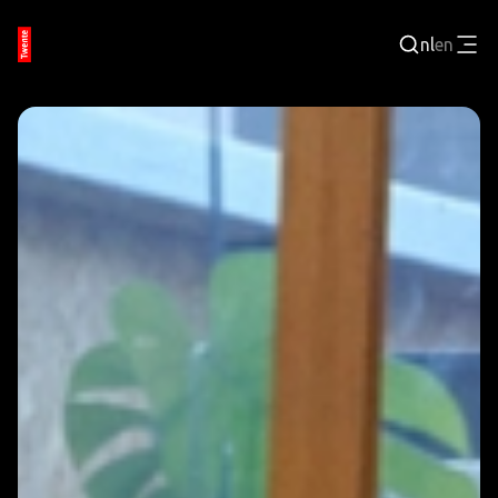
nl
en
Inloggen
BEDRIJVENPORTAL
JOBPORTAL
WERKEN EN LEREN
TECHNOLOGISCHE REGIO
EVENEMENTEN
VRIJE TIJD