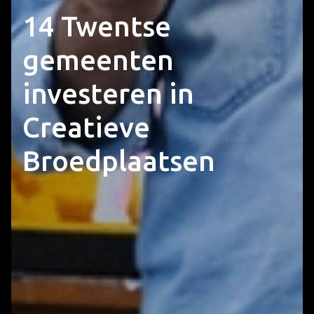
14 Twentse
gemeenten
investeren in
Creatieve
Broedplaatsen