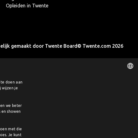
Opleiden in Twente
elijk gemaakt door Twente Board
© Twente.com 2026
e te doen aan
DUTCH
 wijzen je
ENGLISH
pen we beter
s en showen
doen met die
ies. Je kunt