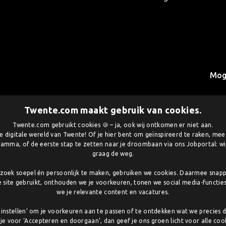
Mog
Twente.com maakt gebruik van cookies.
Twente.com gebruikt cookies 🍪 – ja, ook wij ontkomen er niet aan.
 digitale wereld van Twente! Of je hier bent om geïnspireerd te raken, me
amma, of de eerste stap te zetten naar je droombaan via ons Jobportal: wij
graag de weg.
oek soepel én persoonlijk te maken, gebruiken we cookies. Daarmee snap
e site gebruikt, onthouden we je voorkeuren, tonen we social media-functie
we je relevante content en vacatures.
lf instellen’ om je voorkeuren aan te passen of te ontdekken wat we precies 
 je voor ‘Accepteren en doorgaan’, dan geef je ons groen licht voor alle cook