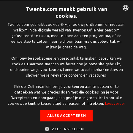
gebruikersportaal, krijgt u de mogelijkheid om:
Twente.com maakt gebruik van
Uw organisatiegegevens te updaten
cookies.
Foto's en logo's toe te voegen of te wijzigen
DUTCH
Twente.com gebruikt cookies 🍪 – ja, ook wij ontkomen er niet aan.
Uw contactinformatie bij te werken
Welkom in de digitale wereld van Twente! Of je hier bent om
ENGLISH
Informatie over diensten en producten te beheren
geïnspireerd te raken, mee te doen aan een programma, of de
eerste stap te zetten naar je droombaan via ons Jobportal: wij
Een backlink naar uw website aan te maken
wijzen je graag de weg.
En nog veel meer...
Om jouw bezoek soepel én persoonlijk te maken, gebruiken we
Log in
op ons gebruikersportaal om aan de slag te gaan
cookies. Daarmee snappen we beter hoe je onze site gebruikt,
en ervoor te zorgen dat uw organisatieprofiel altijd up-
onthouden we je voorkeuren, tonen we social media-functies en
showen we je relevante content en vacatures.
to-date en accuraat is.
Klik op ‘Zelf instellen’ om je voorkeuren aan te passen of te
Heeft u nog geen account?
Registreer
u eenvoudig via
ontdekken wat we precies doen met die cookies. Ga je voor
deze link en begin direct met het beheren van uw
‘Accepteren en doorgaan’, dan geef je ons groen licht voor alle
organisatieprofiel.
cookies. Je kunt je keuze altijd aanpassen of intrekken.
Lees verder
Mocht u vragen hebben of hulp nodig hebben bij het
ALLES ACCEPTEREN
inloggen of aanpassen van uw profiel, aarzel dan niet om
contact op te nemen via
info@twente.com
.
ZELF INSTELLEN