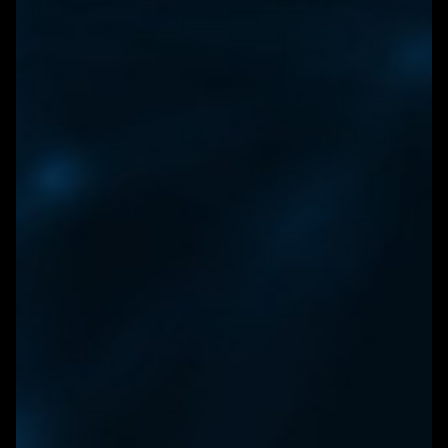
WONEN
ARTIKELEN
CREATIEVE BROEDPLAATSEN
INSCHRIJVEN NIEUWBRIEF
EUOFFICE
HUNKERTUKKER