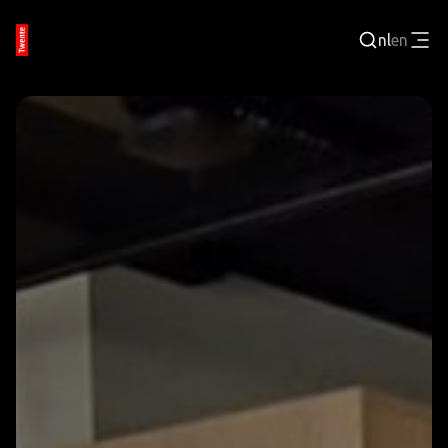
nl
en
Inloggen
BEDRIJVENPORTAL
JOBPORTAL
WERKEN EN LEREN
TECHNOLOGISCHE REGIO
EVENEMENTEN
VRIJE TIJD