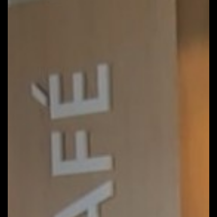
WONEN
ARTIKELEN
CREATIEVE BROEDPLAATSEN
INSCHRIJVEN NIEUWBRIEF
EUOFFICE
HUNKERTUKKER