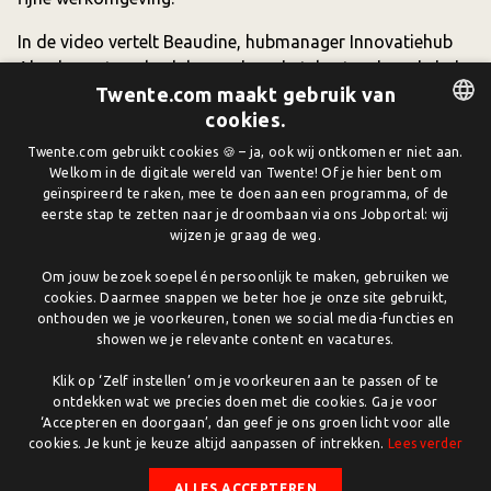
In de video vertelt Beaudine, hubmanager Innovatiehub
Almelo, wat werkgeluk voor haar betekent en hoe de hub
Twente.com maakt gebruik van
bijdraagt aan een positieve werksfeer binnen de
cookies.
aangesloten bedrijven.
DUTCH
Twente.com gebruikt cookies 🍪 – ja, ook wij ontkomen er niet aan.
Welkom in de digitale wereld van Twente! Of je hier bent om
ENGLISH
geïnspireerd te raken, mee te doen aan een programma, of de
eerste stap te zetten naar je droombaan via ons Jobportal: wij
wijzen je graag de weg.
Om jouw bezoek soepel én persoonlijk te maken, gebruiken we
cookies. Daarmee snappen we beter hoe je onze site gebruikt,
onthouden we je voorkeuren, tonen we social media-functies en
showen we je relevante content en vacatures.
Klik op ‘Zelf instellen’ om je voorkeuren aan te passen of te
ontdekken wat we precies doen met die cookies. Ga je voor
‘Accepteren en doorgaan’, dan geef je ons groen licht voor alle
cookies. Je kunt je keuze altijd aanpassen of intrekken.
Lees verder
Deel gerelateerde artikelen op:
ALLES ACCEPTEREN