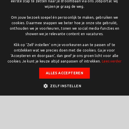
eerste stap te zetten naar je droombaan via ons Jobportal: wij
wijzen je graag de weg.
Om jouw bezoek soepel én persoonlijk te maken, gebruiken we
cookies. Daarmee snappen we beter hoe je onze site gebruikt,
onthouden we je voorkeuren, tonen we social media-functies en
showen we je relevante content en vacatures.
Klik op ‘Zelf instellen’ om je voorkeuren aan te passen of te
ontdekken wat we precies doen met die cookies. Ga je voor
‘Accepteren en doorgaan’, dan geef je ons groen licht voor alle
cookies. Je kunt je keuze altijd aanpassen of intrekken.
Lees verder
ALLES ACCEPTEREN
ZELF INSTELLEN
Homepage
»
Werken en Leren
»
Ondernemen in Twente
»
Financiering