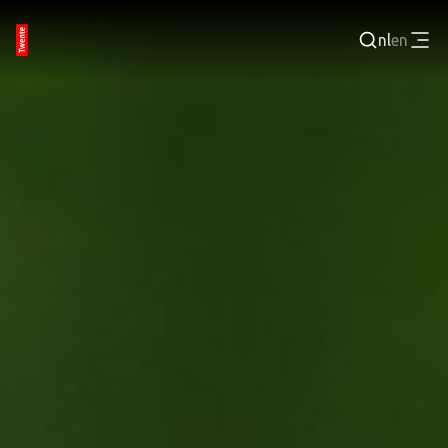
nl
en
Inloggen
BEDRIJVENPORTAL
JOBPORTAL
WERKEN EN LEREN
TECHNOLOGISCHE REGIO