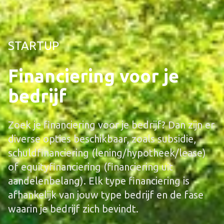
STARTUP
Financiering voor je
bedrijf
Zoek je financiering voor je bedrijf? Dan zijn er
diverse opties beschikbaar, zoals subsidie,
schuldfinanciering (lening/hypotheek/lease)
of equityfinanciering (financiering uit
aandelenbelang). Elk type financiering is
afhankelijk van jouw type bedrijf en de fase
waarin je bedrijf zich bevindt.