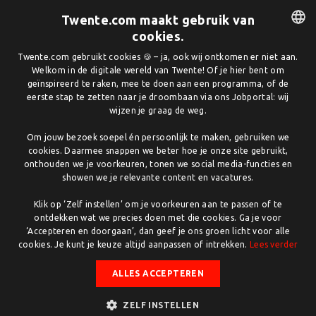
Enschede
Twente.com maakt gebruik van
—
cookies.
DUTCH
Twente.com gebruikt cookies 🍪 – ja, ook wij ontkomen er niet aan.
Welkom in de digitale wereld van Twente! Of je hier bent om
ENGLISH
geïnspireerd te raken, mee te doen aan een programma, of de
Organisatieprofiel claimen en
eerste stap te zetten naar je droombaan via ons Jobportal: wij
wijzen je graag de weg.
aanpassen
Om jouw bezoek soepel én persoonlijk te maken, gebruiken we
cookies. Daarmee snappen we beter hoe je onze site gebruikt,
onthouden we je voorkeuren, tonen we social media-functies en
Wilt u het profiel van uw organisatie claimen en
showen we je relevante content en vacatures.
aanpassen? Dat kan! Door
in te loggen
in ons
gebruikersportaal, krijgt u de mogelijkheid om:
Klik op ‘Zelf instellen’ om je voorkeuren aan te passen of te
ontdekken wat we precies doen met die cookies. Ga je voor
Uw organisatiegegevens te updaten
‘Accepteren en doorgaan’, dan geef je ons groen licht voor alle
Foto's en logo's toe te voegen of te wijzigen
cookies. Je kunt je keuze altijd aanpassen of intrekken.
Lees verder
Uw contactinformatie bij te werken
ALLES ACCEPTEREN
Informatie over diensten en producten te beheren
Een backlink naar uw website aan te maken
ZELF INSTELLEN
En nog veel meer...