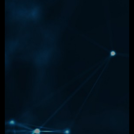
WONEN
ARTIKELEN
CREATIEVE BROEDPLAATSEN
INSCHRIJVEN NIEUWBRIEF
EUOFFICE
HUNKERTUKKER