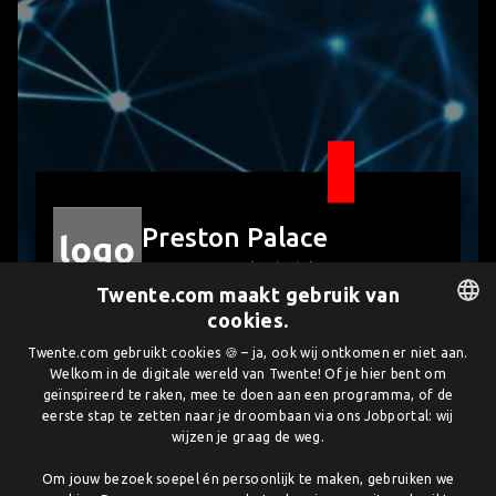
Preston Palace
Transport en logistiek
Twente.com maakt gebruik van
Preston Palace is een uniek all-inclusive hotel en
cookies.
uitgaanscentrum met vele faciliteiten onder één
DUTCH
Twente.com gebruikt cookies 🍪 – ja, ook wij ontkomen er niet aan.
dak. Er is een subtropisch zwemparadijs, een
Welkom in de digitale wereld van Twente! Of je hier bent om
ENGLISH
indoor-kermis, een spelotheek met animatie en
geïnspireerd te raken, mee te doen aan een programma, of de
mascottes voor kinderen, ontspannende
eerste stap te zetten naar je droombaan via ons Jobportal: wij
wijzen je graag de weg.
spelfaciliteiten, een…
Preston Palace
0546-542 121
Om jouw bezoek soepel én persoonlijk te maken, gebruiken we
Transport en logistiek
info@prestonpalace.nl