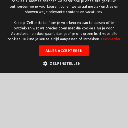
cookies. Daarmee snappen we beter hoe je onze site gebruikt,
Laan van Iserlohn 1 7600 AS Almelo
onthouden we je voorkeuren, tonen we social media-functies en
showen we je relevante content en vacatures.
twente.com/organisaties/preston-palace
Preston Palace is een uniek all-inclusive hotel en
uitgaanscentrum met vele faciliteiten onder één
Klik op ‘Zelf instellen’ om je voorkeuren aan te passen of te
dak. Er is een subtropisch zwemparadijs, een
ontdekken wat we precies doen met die cookies. Ga je voor
‘Accepteren en doorgaan’, dan geef je ons groen licht voor alle
indoor-kermis, een spelotheek met animatie en
cookies. Je kunt je keuze altijd aanpassen of intrekken.
Lees verder
mascottes voor kinderen, ontspannende
spelfaciliteiten, een…
ALLES ACCEPTEREN
Provincie:
—
ZELF INSTELLEN
Stad:
Almelo
Postcode:
—
KvK-nummer:
—