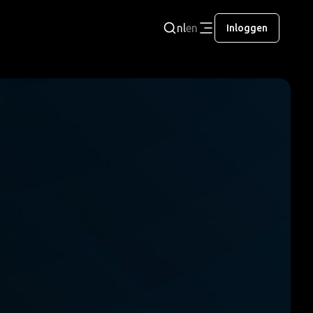
nl
en
Inloggen