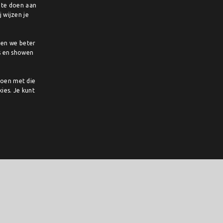
e te doen aan
DUTCH
 wijzen je
ENGLISH
pen we beter
s en showen
doen met die
ies. Je kunt