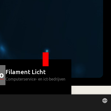
Filament Licht
Computerservice- en ict-bedrijven
straat 35 7482DC HAAKSBERGEN