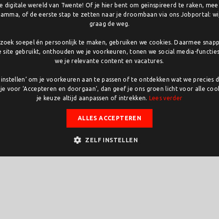
 digitale wereld van Twente! Of je hier bent om geïnspireerd te raken, me
ssen? Dat kan! Door
in te loggen
amma, of de eerste stap te zetten naar je droombaan via ons Jobportal: wij
graag de weg.
oek soepel én persoonlijk te maken, gebruiken we cookies. Daarmee snap
e site gebruikt, onthouden we je voorkeuren, tonen we social media-functie
we je relevante content en vacatures.
lf instellen’ om je voorkeuren aan te passen of te ontdekken wat we precies 
 je voor ‘Accepteren en doorgaan’, dan geef je ons groen licht voor alle cook
je keuze altijd aanpassen of intrekken.
Lees verder
ALLES ACCEPTEREN
 en ervoor te zorgen dat uw
ZELF INSTELLEN
ze link en begin direct met het
nloggen of aanpassen van uw
o@twente.com
.