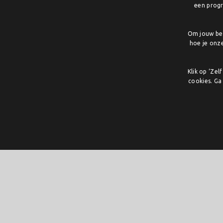
een progr
Om jouw bez
hoe je onz
Klik op ‘Ze
cookies. Ga
De digitale muziekschool
Tijdens Covid is het idee voor een digitale muziekschool onts