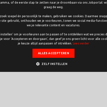
amma, of de eerste stap te zetten naar je droombaan via ons Jobportal: wij
graag de weg.
oek soepel én persoonlijk te maken, gebruiken we cookies. Daarmee snap
e site gebruikt, onthouden we je voorkeuren, tonen we social media-functie
we je relevante content en vacatures.
lf instellen’ om je voorkeuren aan te passen of te ontdekken wat we precies 
 je voor ‘Accepteren en doorgaan’, dan geef je ons groen licht voor alle cook
je keuze altijd aanpassen of intrekken.
Lees verder
ALLES ACCEPTEREN
ZELF INSTELLEN
taan. De cultuursector kreeg harde klappen door lockdowns en afstand