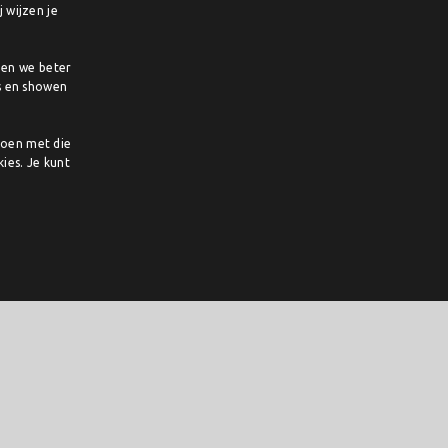
 wijzen je
ENGLISH
pen we beter
s en showen
doen met die
ies. Je kunt
sregels en al snel bleek dat de traditionele muziekschool geen