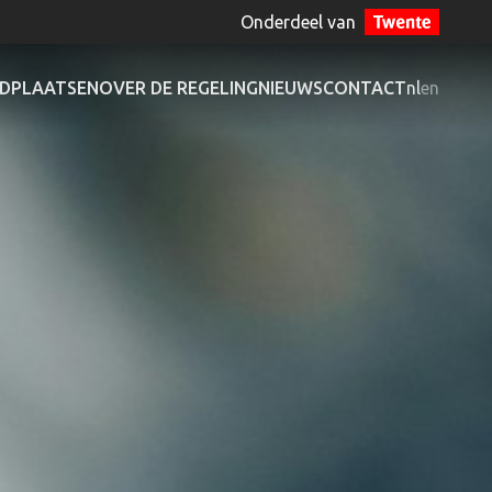
Onderdeel van
EDPLAATSEN
OVER DE REGELING
NIEUWS
CONTACT
nl
en